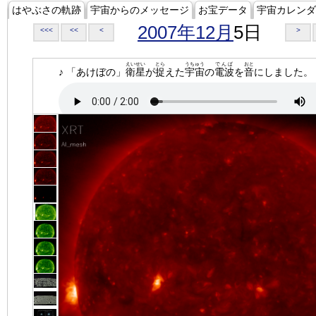
はやぶさの軌跡
宇宙からのメッセージ
お宝データ
宇宙カレンダ
2007年12月
5日
<<<
<<
<
>
えいせい
とら
うちゅう
でんぱ
おと
♪ 「あけぼの」
衛星
が
捉
えた
宇宙
の
電波
を
音
にしました。