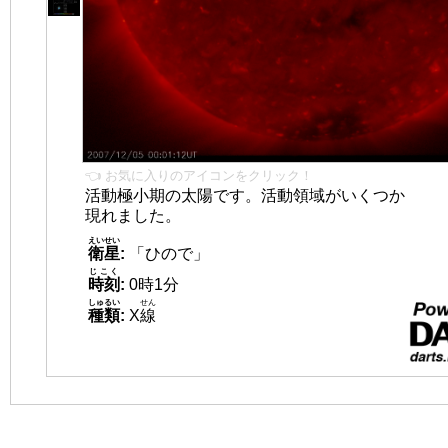
👈 お気に入りのアイコンをクリック！
活動極小期の太陽です。活動領域がいくつか
現れました。
えいせい
衛星
:
「ひので」
じこく
時刻
:
0時1分
しゅるい
せん
種類
:
X
線