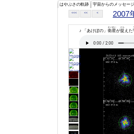
はやぶさの軌跡
宇宙からのメッセー
2007
<<<
<<
<
えいせい
とら
♪ 「あけぼの」
衛星
が
捉
えた