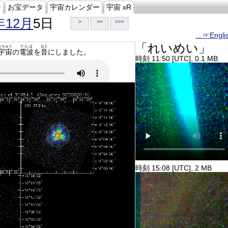
ジ
お宝データ
宇宙カレンダー
宇宙 xR
年12月
5日
>
>>
>>>
…☞Engli
「れいめい」
うちゅう
でんぱ
おと
宇宙
の
電波
を
音
にしました。
時刻 11:50 [UTC], 0.1 MB
時刻 15:08 [UTC], 2 MB