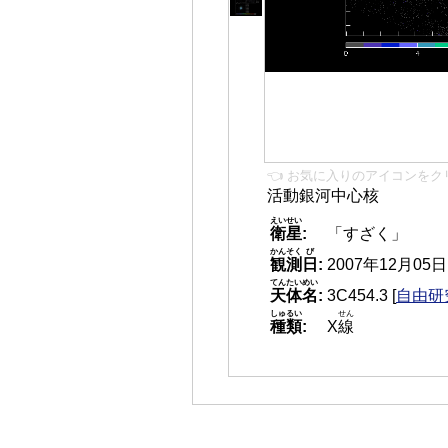
👈 お気に入りのアイコンをク
活動銀河中心核
えいせい
衛星
:
「すざく」
かんそく
び
観測
日
:
2007年12月05日 0
てんたいめい
天体名
:
3C454.3
[
自由研究
しゅるい
せん
種類
:
X
線