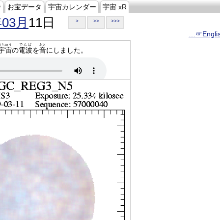
ジ
お宝データ
宇宙カレンダー
宇宙 xR
年03月
11日
>
>>
>>>
…☞Engli
うちゅう
でんぱ
おと
宇宙
の
電波
を
音
にしました。