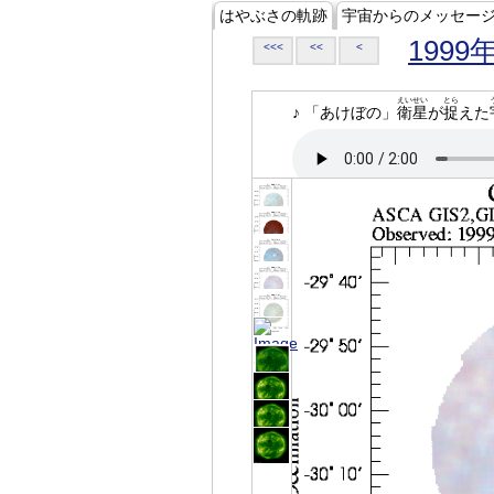
はやぶさの軌跡
宇宙からのメッセー
1999
<<<
<<
<
えいせい
とら
♪ 「あけぼの」
衛星
が
捉
えた