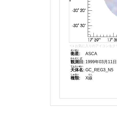
👈 お気に入りのアイコンをク
えいせい
衛星
:
ASCA
かんそく
び
観測
日
:
1999年03月11日
てんたいめい
天体名
:
GC_REG3_N5
しゅるい
せん
種類
:
X
線