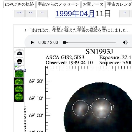
はやぶさの軌跡
宇宙からのメッセージ
お宝データ
宇宙カレンダ
1999年04月
11日
<<<
<<
<
>
えいせい
とら
うちゅう
でんぱ
おと
♪ 「あけぼの」
衛星
が
捉
えた
宇宙
の
電波
を
音
にしました。