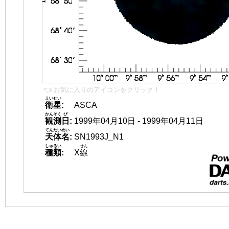
👈 お気に入りのアイコンをクリック！
えいせい
衛星
:
ASCA
かんそく
び
観測
日
:
1999年04月10日 - 1999年04月11日
てんたいめい
天体名
:
SN1993J_N1
しゅるい
せん
種類
:
X
線