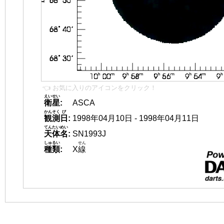
👈 お気に入りのアイコンをクリック！
えいせい
衛星
:
ASCA
かんそく
び
観測
日
:
1998年04月10日 - 1998年04月11日
てんたいめい
天体名
:
SN1993J
しゅるい
せん
種類
:
X
線