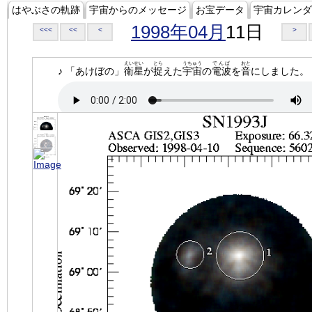
はやぶさの軌跡
宇宙からのメッセージ
お宝データ
宇宙カレンダ
1998年04月
11日
<<<
<<
<
>
えいせい
とら
うちゅう
でんぱ
おと
♪ 「あけぼの」
衛星
が
捉
えた
宇宙
の
電波
を
音
にしました。