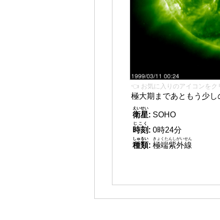
👈 お気に入りのアイコンをク
極大期まであともう少し
えいせい
衛星
:
SOHO
じこく
時刻
:
0時24分
しゅるい
きょくたんしがいせん
種類
:
極端紫外線