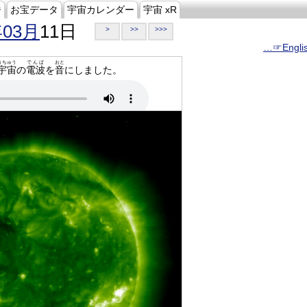
ジ
お宝データ
宇宙カレンダー
宇宙 xR
年03月
11日
>
>>
>>>
…☞Engli
うちゅう
でんぱ
おと
宇宙
の
電波
を
音
にしました。