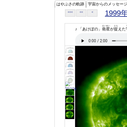
はやぶさの軌跡
宇宙からのメッセー
1999
<<<
<<
<
えいせい
とら
♪ 「あけぼの」
衛星
が
捉
えた