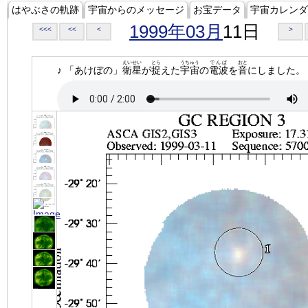
はやぶさの軌跡
宇宙からのメッセージ
お宝データ
宇宙カレンダ
1999年03月
11日
<<<
<<
<
>
えいせい
とら
うちゅう
でんぱ
おと
♪ 「あけぼの」
衛星
が
捉
えた
宇宙
の
電波
を
音
にしました。