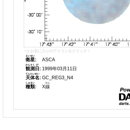
👈 お気に入りのアイコンをクリック！
えいせい
衛星
:
ASCA
かんそく
び
観測
日
:
1999年03月11日
てんたいめい
天体名
:
GC_REG3_N4
しゅるい
せん
種類
:
X
線