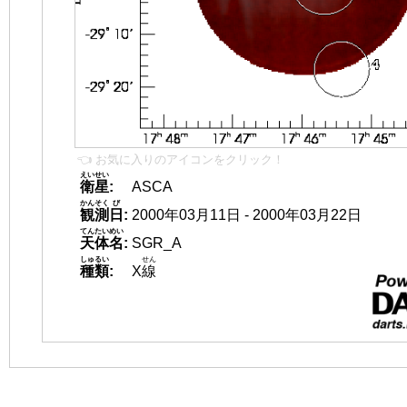
👈 お気に入りのアイコンをクリック！
えいせい
衛星
:
ASCA
かんそく
び
観測
日
:
2000年03月11日 - 2000年03月22日
てんたいめい
天体名
:
SGR_A
しゅるい
せん
種類
:
X
線