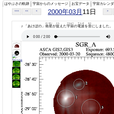
はやぶさの軌跡
宇宙からのメッセージ
お宝データ
宇宙カレンダ
2000年03月
11日
<<<
<<
<
>
えいせい
とら
うちゅう
でんぱ
おと
♪ 「あけぼの」
衛星
が
捉
えた
宇宙
の
電波
を
音
にしました。