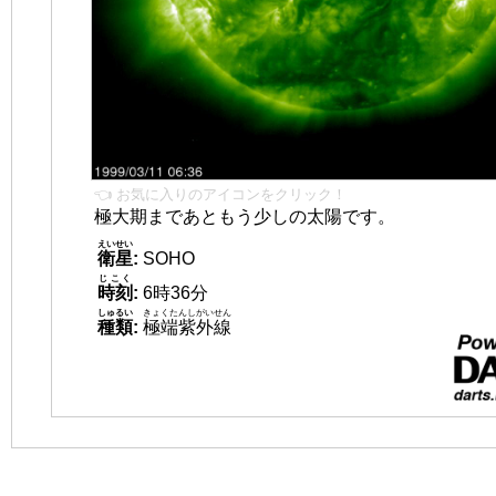
👈 お気に入りのアイコンをクリック！
極大期まであともう少しの太陽です。
えいせい
衛星
:
SOHO
じこく
時刻
:
6時36分
しゅるい
きょくたんしがいせん
種類
:
極端紫外線