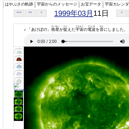
はやぶさの軌跡
宇宙からのメッセージ
お宝データ
宇宙カレンダ
1999年03月
11日
<<<
<<
<
>
えいせい
とら
うちゅう
でんぱ
おと
♪ 「あけぼの」
衛星
が
捉
えた
宇宙
の
電波
を
音
にしました。