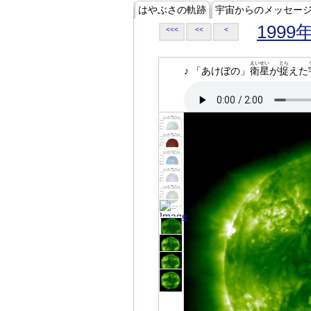
はやぶさの軌跡
宇宙からのメッセー
1999
<<<
<<
<
えいせい
とら
♪ 「あけぼの」
衛星
が
捉
えた