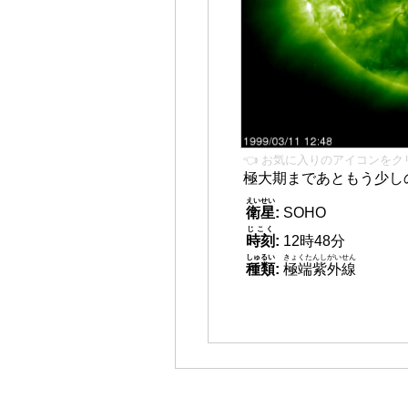
👈 お気に入りのアイコンをク
極大期まであともう少し
えいせい
衛星
:
SOHO
じこく
時刻
:
12時48分
しゅるい
きょくたんしがいせん
種類
:
極端紫外線