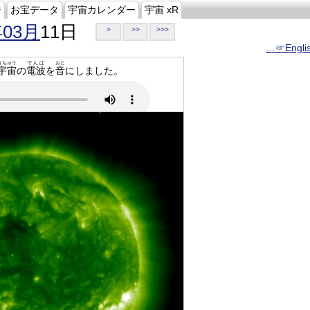
ジ
お宝データ
宇宙カレンダー
宇宙 xR
年03月
11日
>
>>
>>>
…☞Engli
うちゅう
でんぱ
おと
宇宙
の
電波
を
音
にしました。