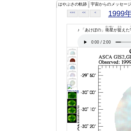
はやぶさの軌跡
宇宙からのメッセー
1999
<<<
<<
<
えいせい
とら
♪ 「あけぼの」
衛星
が
捉
えた