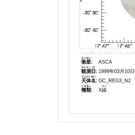
👈 お気に入りのアイコンをク
えいせい
衛星
:
ASCA
かんそく
び
観測
日
:
1999年03月10日
てんたいめい
天体名
:
GC_REG3_N2
しゅるい
せん
種類
:
X
線