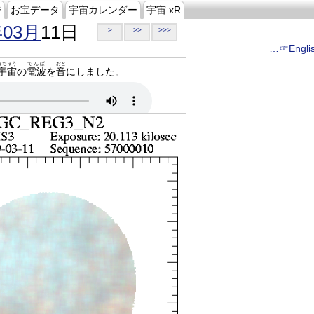
ジ
お宝データ
宇宙カレンダー
宇宙 xR
年03月
11日
>
>>
>>>
…☞Engli
うちゅう
でんぱ
おと
宇宙
の
電波
を
音
にしました。