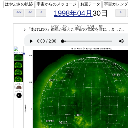
はやぶさの軌跡
宇宙からのメッセージ
お宝データ
宇宙カレンダ
1998年04月
30日
<<<
<<
<
>
えいせい
とら
うちゅう
でんぱ
おと
♪ 「あけぼの」
衛星
が
捉
えた
宇宙
の
電波
を
音
にしました。