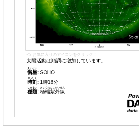
👈 お気に入りのアイコンをクリック！
太陽活動は順調に増加しています。
えいせい
衛星
:
SOHO
じこく
時刻
:
1時18分
しゅるい
きょくたんしがいせん
種類
:
極端紫外線