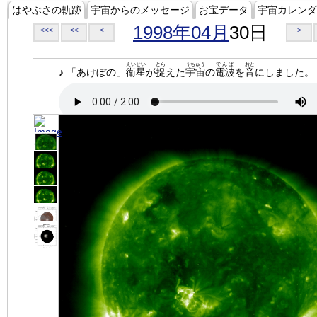
はやぶさの軌跡
宇宙からのメッセージ
お宝データ
宇宙カレンダ
1998年04月
30日
<<<
<<
<
>
えいせい
とら
うちゅう
でんぱ
おと
♪ 「あけぼの」
衛星
が
捉
えた
宇宙
の
電波
を
音
にしました。