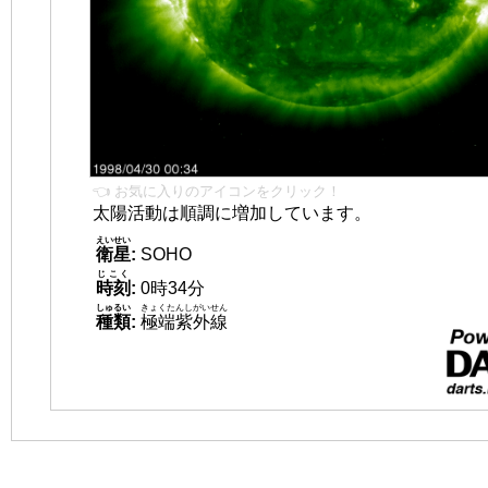
👈 お気に入りのアイコンをクリック！
太陽活動は順調に増加しています。
えいせい
衛星
:
SOHO
じこく
時刻
:
0時34分
しゅるい
きょくたんしがいせん
種類
:
極端紫外線