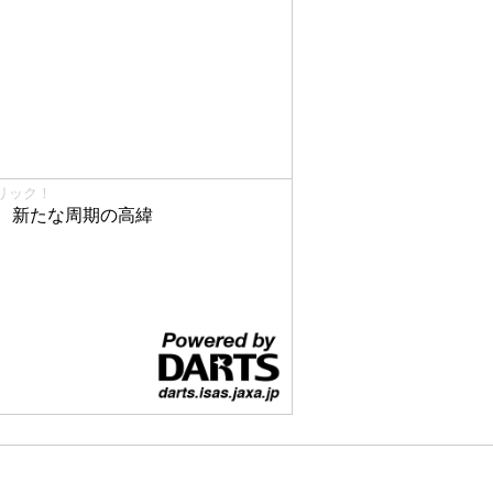
リック！
、新たな周期の高緯