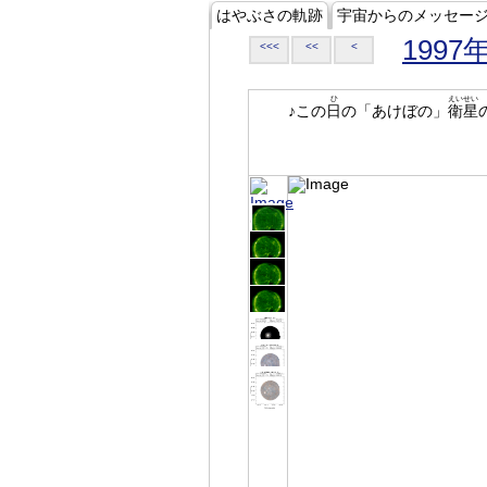
はやぶさの軌跡
宇宙からのメッセー
1997
<<<
<<
<
ひ
えいせい
♪この
日
の「あけぼの」
衛星