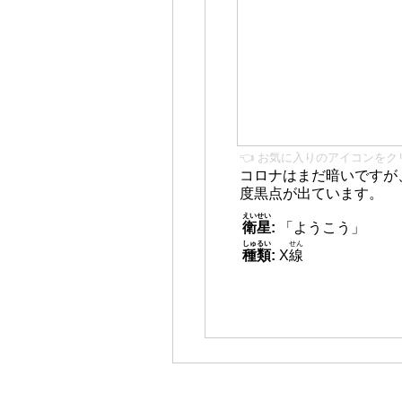
👈 お気に入りのアイコンをク
コロナはまだ暗いですが
度黒点が出ています。
えいせい
衛星
:
「ようこう」
しゅるい
せん
種類
:
X
線