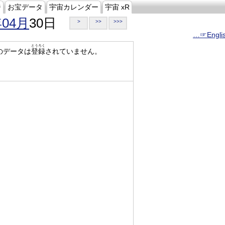
ジ
お宝データ
宇宙カレンダー
宇宙 xR
年04月
30日
>
>>
>>>
…☞Engli
とうろく
のデータは
登録
されていません。