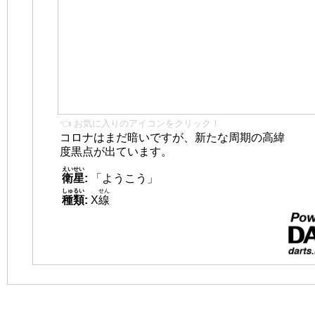
👈 お気に入りのアイコンをクリック！
コロナはまだ暗いですが、新たな周期の高緯
度黒点が出ています。
えいせい
衛星
:
「ようこう」
しゅるい
せん
種類
:
X
線