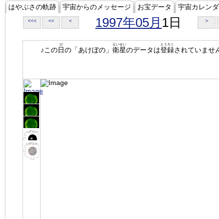
はやぶさの軌跡
宇宙からのメッセージ
お宝データ
宇宙カレンダ
1997年05月
1日
<<<
<<
<
>
ひ
えいせい
とうろく
♪この
日
の「あけぼの」
衛星
のデータは
登録
されていませ