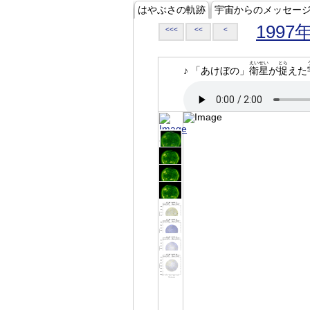
はやぶさの軌跡
宇宙からのメッセー
1997
<<<
<<
<
えいせい
とら
♪ 「あけぼの」
衛星
が
捉
えた