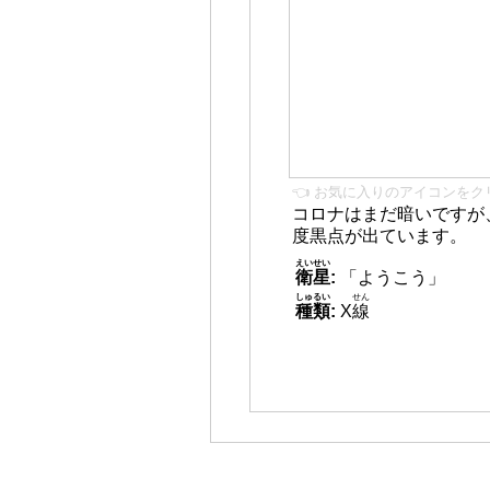
👈 お気に入りのアイコンをク
コロナはまだ暗いですが
度黒点が出ています。
えいせい
衛星
:
「ようこう」
しゅるい
せん
種類
:
X
線