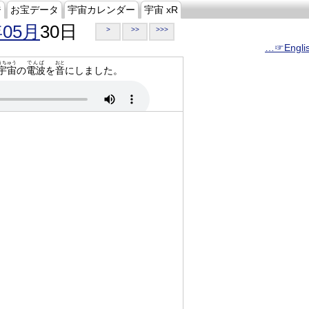
ジ
お宝データ
宇宙カレンダー
宇宙 xR
年05月
30日
>
>>
>>>
…☞Engli
うちゅう
でんぱ
おと
宇宙
の
電波
を
音
にしました。