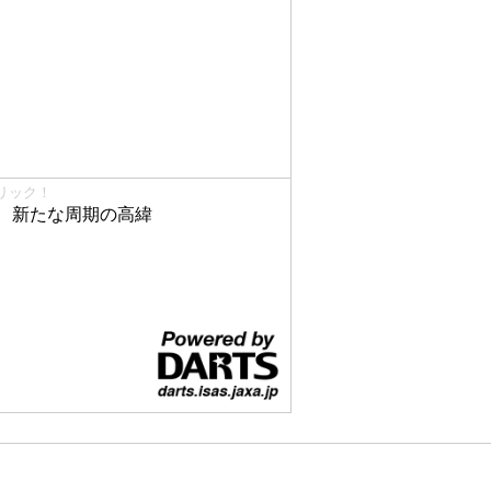
リック！
、新たな周期の高緯