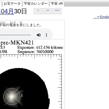
ジ
お宝データ
宇宙カレンダー
宇宙 xR
年04月
30日
>
>>
>>>
…☞Engli
うちゅう
でんぱ
おと
宇宙
の
電波
を
音
にしました。