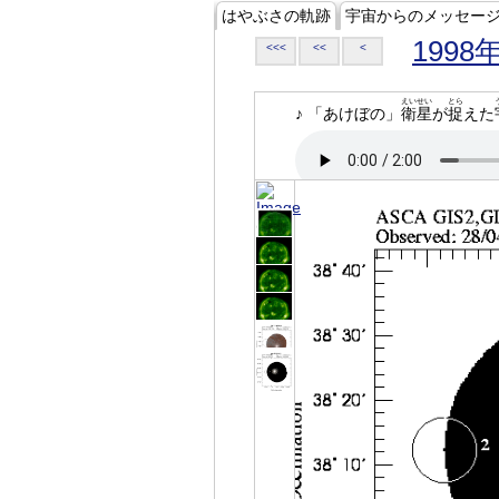
はやぶさの軌跡
宇宙からのメッセー
1998
<<<
<<
<
えいせい
とら
♪ 「あけぼの」
衛星
が
捉
えた