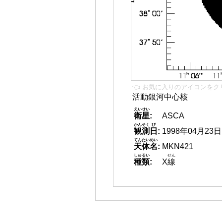
👈 お気に入りのアイコンをク
活動銀河中心核
えいせい
衛星
:
ASCA
かんそく
び
観測
日
:
1998年04月23日
てんたいめい
天体名
:
MKN421
しゅるい
せん
種類
:
X
線