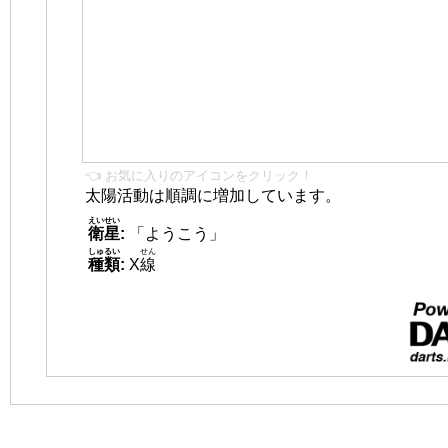
👈 お気に入りのアイコンをクリック！
太陽活動は順調に増加しています。
えいせい
衛星
:
「ようこう」
しゅるい
せん
種類
:
X
線