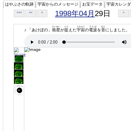
はやぶさの軌跡
宇宙からのメッセージ
お宝データ
宇宙カレンダ
1998年04月
29日
<<<
<<
<
>
えいせい
とら
うちゅう
でんぱ
おと
♪ 「あけぼの」
衛星
が
捉
えた
宇宙
の
電波
を
音
にしました。