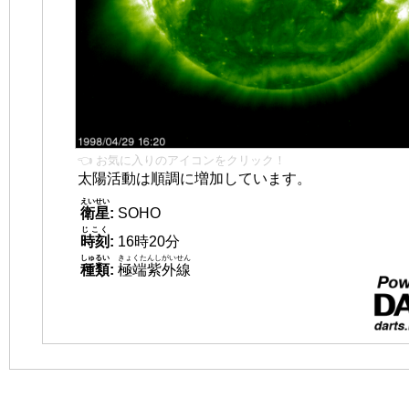
👈 お気に入りのアイコンをクリック！
太陽活動は順調に増加しています。
えいせい
衛星
:
SOHO
じこく
時刻
:
16時20分
しゅるい
きょくたんしがいせん
種類
:
極端紫外線