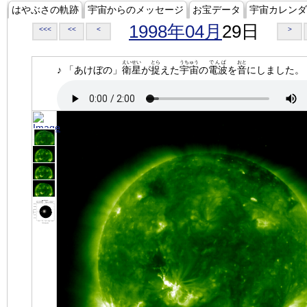
はやぶさの軌跡
宇宙からのメッセージ
お宝データ
宇宙カレンダ
1998年04月
29日
<<<
<<
<
>
えいせい
とら
うちゅう
でんぱ
おと
♪ 「あけぼの」
衛星
が
捉
えた
宇宙
の
電波
を
音
にしました。