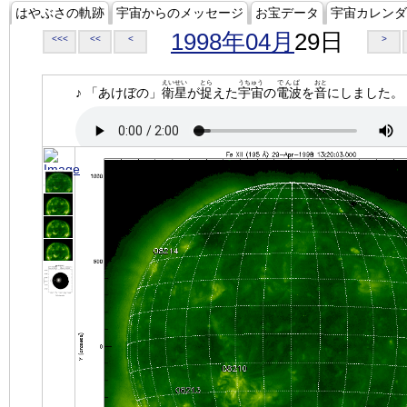
はやぶさの軌跡
宇宙からのメッセージ
お宝データ
宇宙カレンダ
1998年04月
29日
<<<
<<
<
>
えいせい
とら
うちゅう
でんぱ
おと
♪ 「あけぼの」
衛星
が
捉
えた
宇宙
の
電波
を
音
にしました。