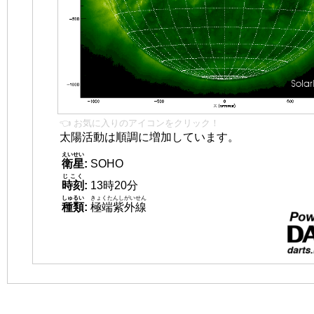
👈 お気に入りのアイコンをクリック！
太陽活動は順調に増加しています。
えいせい
衛星
:
SOHO
じこく
時刻
:
13時20分
しゅるい
きょくたんしがいせん
種類
:
極端紫外線