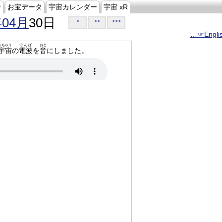
ジ
お宝データ
宇宙カレンダー
宇宙 xR
年04月
30日
>
>>
>>>
…☞Engli
うちゅう
でんぱ
おと
宇宙
の
電波
を
音
にしました。