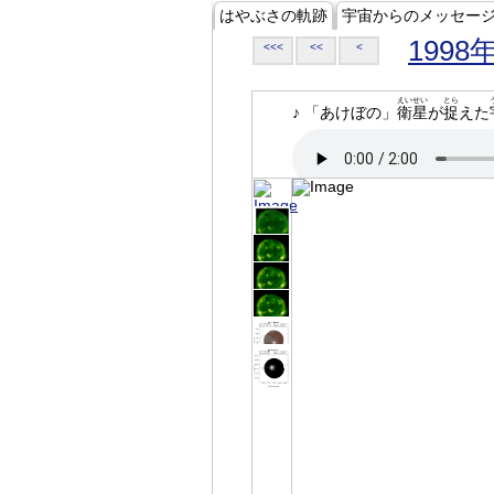
はやぶさの軌跡
宇宙からのメッセー
1998
<<<
<<
<
えいせい
とら
♪ 「あけぼの」
衛星
が
捉
えた