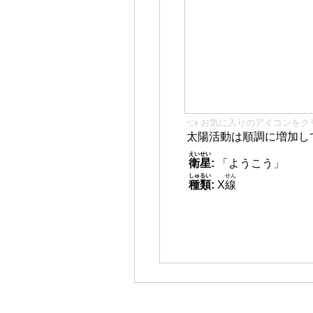
👈 お気に入りのアイコンをク
太陽活動は順調に増加し
えいせい
衛星
:
「ようこう」
しゅるい
せん
種類
:
X
線