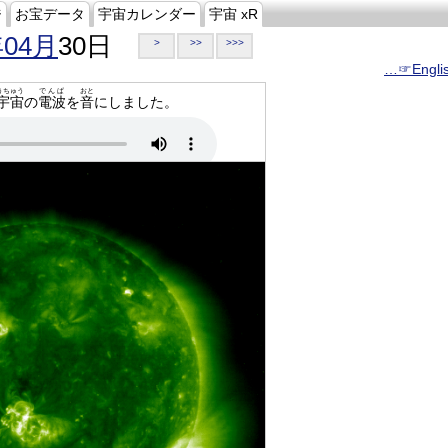
ジ
お宝データ
宇宙カレンダー
宇宙 xR
年04月
30日
>
>>
>>>
…☞Engli
うちゅう
でんぱ
おと
宇宙
の
電波
を
音
にしました。