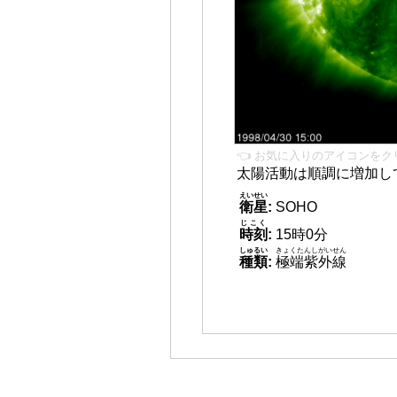
👈 お気に入りのアイコンをク
太陽活動は順調に増加し
えいせい
衛星
:
SOHO
じこく
時刻
:
15時0分
しゅるい
きょくたんしがいせん
種類
:
極端紫外線