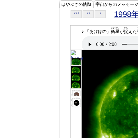
はやぶさの軌跡
宇宙からのメッセー
1998
<<<
<<
<
えいせい
とら
♪ 「あけぼの」
衛星
が
捉
えた