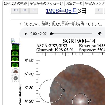
はやぶさの軌跡
宇宙からのメッセージ
お宝データ
宇宙カレンダ
1998年05月
3日
<<<
<<
<
>
えいせい
とら
うちゅう
でんぱ
おと
♪ 「あけぼの」
衛星
が
捉
えた
宇宙
の
電波
を
音
にしました。