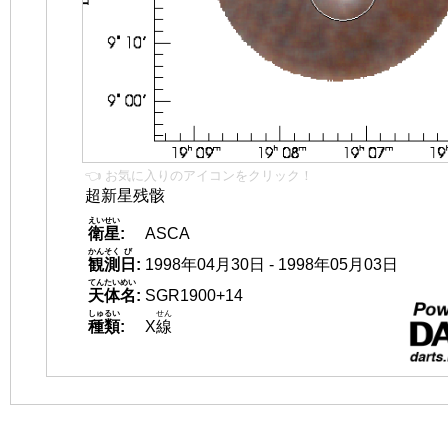
👈 お気に入りのアイコンをクリック！
超新星残骸
えいせい
衛星
:
ASCA
かんそく
び
観測
日
:
1998年04月30日 - 1998年05月03日
てんたいめい
天体名
:
SGR1900+14
しゅるい
せん
種類
:
X
線