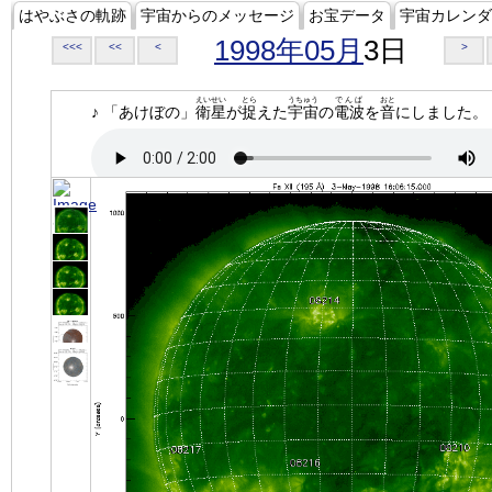
はやぶさの軌跡
宇宙からのメッセージ
お宝データ
宇宙カレンダ
1998年05月
3日
<<<
<<
<
>
えいせい
とら
うちゅう
でんぱ
おと
♪ 「あけぼの」
衛星
が
捉
えた
宇宙
の
電波
を
音
にしました。