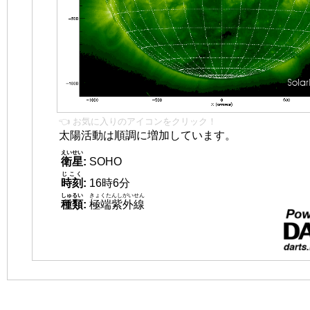
👈 お気に入りのアイコンをクリック！
太陽活動は順調に増加しています。
えいせい
衛星
:
SOHO
じこく
時刻
:
16時6分
しゅるい
きょくたんしがいせん
種類
:
極端紫外線