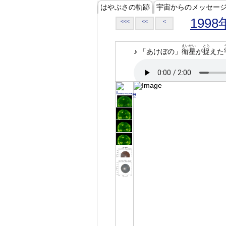
はやぶさの軌跡
宇宙からのメッセー
1998
<<<
<<
<
えいせい
とら
♪ 「あけぼの」
衛星
が
捉
えた