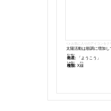
👈 お気に入りのアイコンをク
太陽活動は順調に増加し
えいせい
衛星
:
「ようこう」
しゅるい
せん
種類
:
X
線