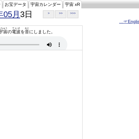
ジ
お宝データ
宇宙カレンダー
宇宙 xR
年05月
3日
>
>>
>>>
…☞Engli
うちゅう
でんぱ
おと
宇宙
の
電波
を
音
にしました。