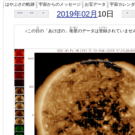
はやぶさの軌跡
宇宙からのメッセージ
お宝データ
宇宙カレンダ
2019年02月
10日
<<<
<<
<
>
ひ
えいせい
とうろく
♪この
日
の「あけぼの」
衛星
のデータは
登録
されていませ