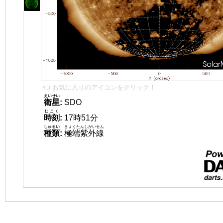
👈 お気に入りのアイコンをクリック！
えいせい
衛星
:
SDO
じこく
時刻
:
17時51分
しゅるい
きょくたんしがいせん
種類
:
極端紫外線