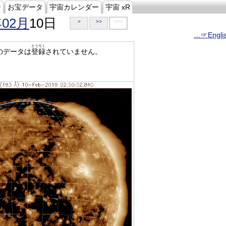
ジ
お宝データ
宇宙カレンダー
宇宙 xR
年02月
10日
>
>>
>>>
…☞Engli
とうろく
のデータは
登録
されていません。