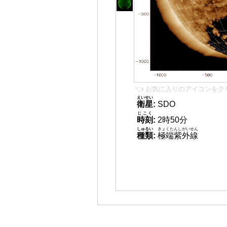
👈 お気に入りのアイコンをク
えいせい
衛星
:
SDO
じこく
時刻
:
2時50分
しゅるい
きょくたんしがいせん
種類
:
極端紫外線