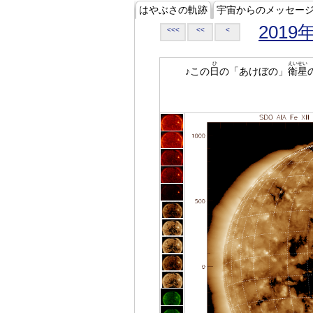
はやぶさの軌跡
宇宙からのメッセー
2019
<<<
<<
<
ひ
えいせい
♪この
日
の「あけぼの」
衛星