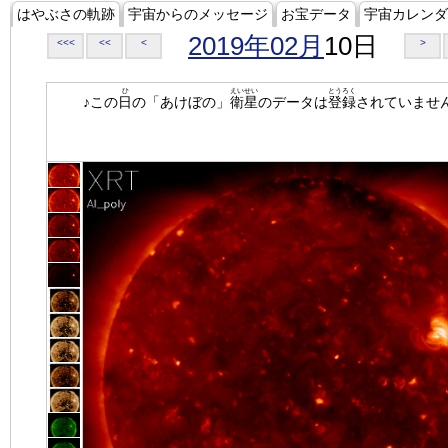
はやぶさの軌跡
宇宙からのメッセージ
お宝データ
宇宙カレンダ
2019年02月
10日
<<<
<<
<
>
ひ
えいせい
とうろく
♪この
日
の「あけぼの」
衛星
のデータは
登録
されていませ