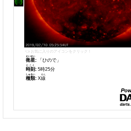
👈 お気に入りのアイコンをクリック！
えいせい
衛星
:
「ひので」
じこく
時刻
:
5時25分
しゅるい
せん
種類
:
X
線