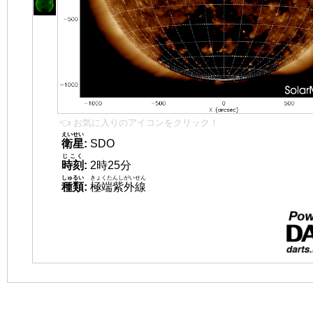
👈 お気に入りのアイコンをクリック！
えいせい
衛星
:
SDO
じこく
時刻
:
2時25分
しゅるい
きょくたんしがいせん
種類
:
極端紫外線