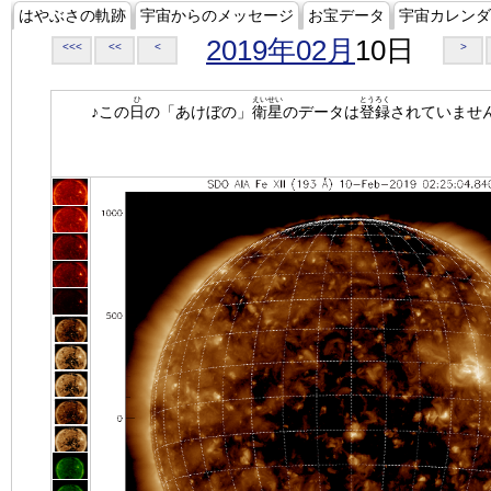
はやぶさの軌跡
宇宙からのメッセージ
お宝データ
宇宙カレンダ
2019年02月
10日
<<<
<<
<
>
ひ
えいせい
とうろく
♪この
日
の「あけぼの」
衛星
のデータは
登録
されていませ