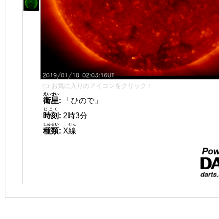
👈 お気に入りのアイコンをクリック！
えいせい
衛星
:
「ひので」
じこく
時刻
:
2時3分
しゅるい
せん
種類
:
X
線