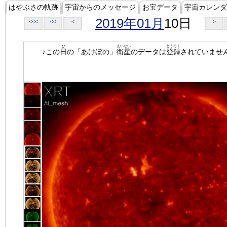
はやぶさの軌跡
宇宙からのメッセージ
お宝データ
宇宙カレンダ
2019年01月
10日
<<<
<<
<
>
ひ
えいせい
とうろく
♪この
日
の「あけぼの」
衛星
のデータは
登録
されていませ