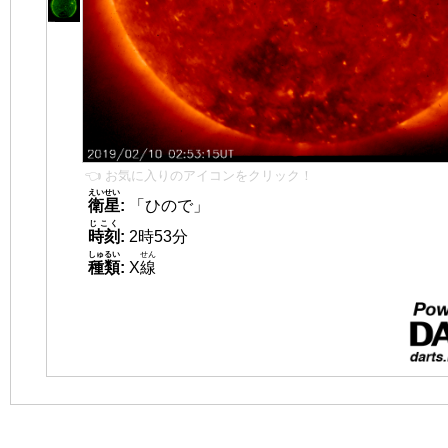
👈 お気に入りのアイコンをクリック！
えいせい
衛星
:
「ひので」
じこく
時刻
:
2時53分
しゅるい
せん
種類
:
X
線