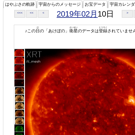
はやぶさの軌跡
宇宙からのメッセージ
お宝データ
宇宙カレンダ
2019年02月
10日
<<<
<<
<
>
ひ
えいせい
とうろく
♪この
日
の「あけぼの」
衛星
のデータは
登録
されていませ