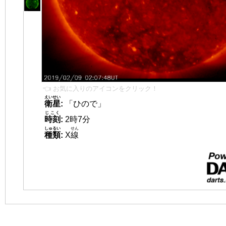
👈 お気に入りのアイコンをクリック！
えいせい
衛星
:
「ひので」
じこく
時刻
:
2時7分
しゅるい
せん
種類
:
X
線