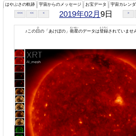
はやぶさの軌跡
宇宙からのメッセージ
お宝データ
宇宙カレンダ
2019年02月
9日
<<<
<<
<
>
ひ
えいせい
とうろく
♪この
日
の「あけぼの」
衛星
のデータは
登録
されていませ