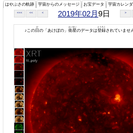
はやぶさの軌跡
宇宙からのメッセージ
お宝データ
宇宙カレンダ
2019年02月
9日
<<<
<<
<
>
ひ
えいせい
とうろく
♪この
日
の「あけぼの」
衛星
のデータは
登録
されていませ