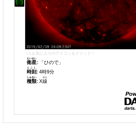
👈 お気に入りのアイコンをクリック！
えいせい
衛星
:
「ひので」
じこく
時刻
:
4時9分
しゅるい
せん
種類
:
X
線