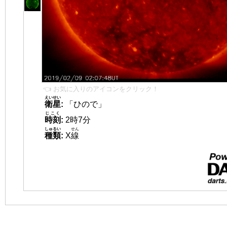
👈 お気に入りのアイコンをクリック！
えいせい
衛星
:
「ひので」
じこく
時刻
:
2時7分
しゅるい
せん
種類
:
X
線