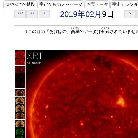
はやぶさの軌跡
宇宙からのメッセージ
お宝データ
宇宙カレンダ
2019年02月
9日
<<<
<<
<
>
ひ
えいせい
とうろく
♪この
日
の「あけぼの」
衛星
のデータは
登録
されていませ