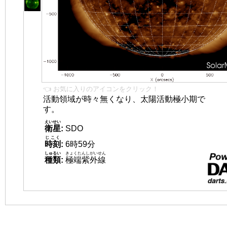
👈 お気に入りのアイコンをクリック！
活動領域が時々無くなり、太陽活動極小期で
す。
えいせい
衛星
:
SDO
じこく
時刻
:
6時59分
しゅるい
きょくたんしがいせん
種類
:
極端紫外線