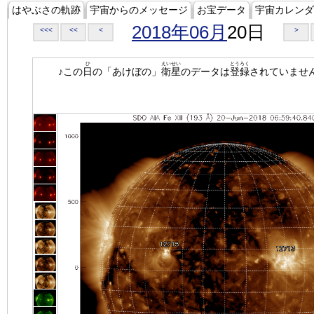
はやぶさの軌跡
宇宙からのメッセージ
お宝データ
宇宙カレンダ
2018年06月
20日
<<<
<<
<
>
ひ
えいせい
とうろく
♪この
日
の「あけぼの」
衛星
のデータは
登録
されていませ