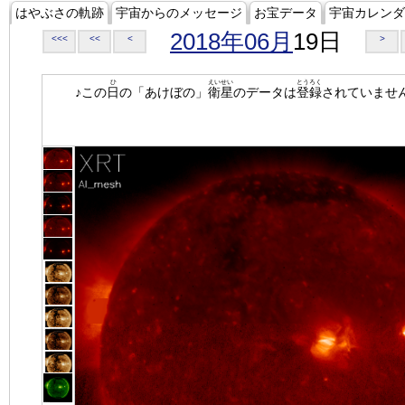
はやぶさの軌跡
宇宙からのメッセージ
お宝データ
宇宙カレンダ
2018年06月
19日
<<<
<<
<
>
ひ
えいせい
とうろく
♪この
日
の「あけぼの」
衛星
のデータは
登録
されていませ