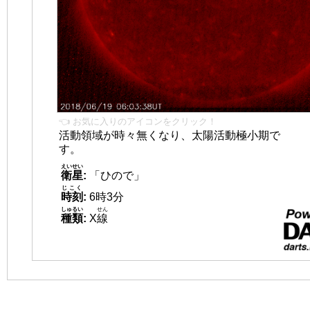
👈 お気に入りのアイコンをクリック！
活動領域が時々無くなり、太陽活動極小期で
す。
えいせい
衛星
:
「ひので」
じこく
時刻
:
6時3分
しゅるい
せん
種類
:
X
線