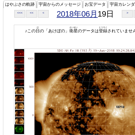
はやぶさの軌跡
宇宙からのメッセージ
お宝データ
宇宙カレンダ
2018年06月
19日
<<<
<<
<
>
ひ
えいせい
とうろく
♪この
日
の「あけぼの」
衛星
のデータは
登録
されていませ