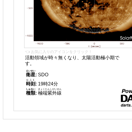
👈 お気に入りのアイコンをクリック！
活動領域が時々無くなり、太陽活動極小期で
す。
えいせい
衛星
:
SDO
じこく
時刻
:
19時24分
しゅるい
きょくたんしがいせん
種類
:
極端紫外線