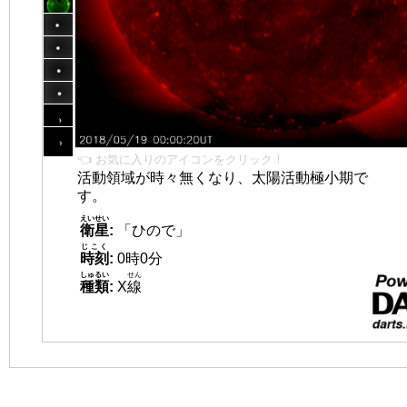
👈 お気に入りのアイコンをクリック！
活動領域が時々無くなり、太陽活動極小期で
す。
えいせい
衛星
:
「ひので」
じこく
時刻
:
0時0分
しゅるい
せん
種類
:
X
線