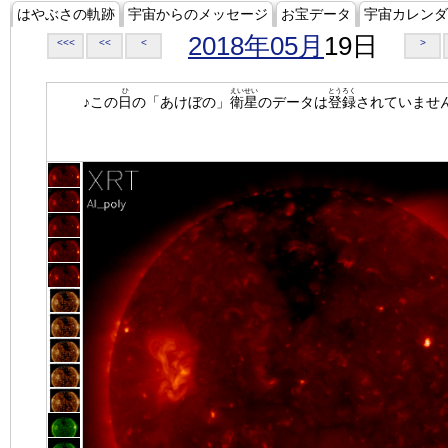
はやぶさの軌跡
宇宙からのメッセージ
お宝データ
宇宙カレンダ
2018年05月
19日
<<<
<<
<
>
ひ
えいせい
とうろく
♪この
日
の「あけぼの」
衛星
のデータは
登録
されていませ