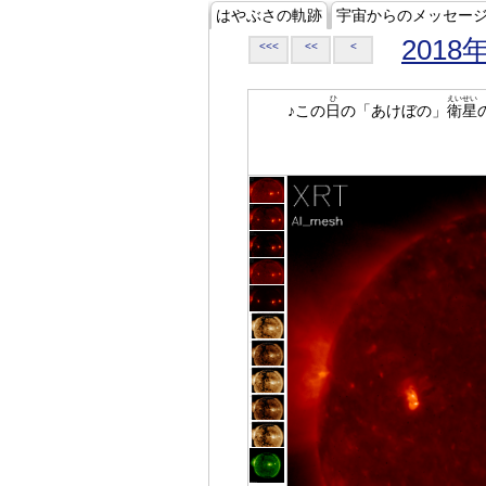
はやぶさの軌跡
宇宙からのメッセー
2018
<<<
<<
<
ひ
えいせい
♪この
日
の「あけぼの」
衛星