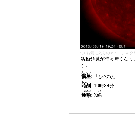
👈 お気に入りのアイコンをク
活動領域が時々無くなり
す。
えいせい
衛星
:
「ひので」
じこく
時刻
:
19時34分
しゅるい
せん
種類
:
X
線