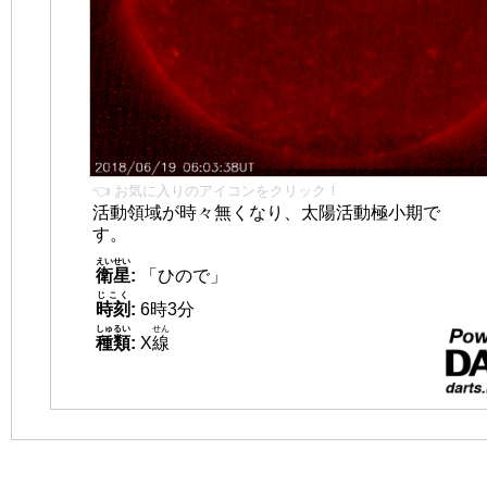
👈 お気に入りのアイコンをクリック！
活動領域が時々無くなり、太陽活動極小期で
す。
えいせい
衛星
:
「ひので」
じこく
時刻
:
6時3分
しゅるい
せん
種類
:
X
線