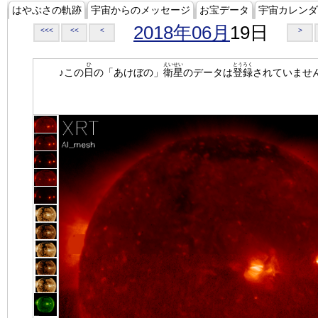
はやぶさの軌跡
宇宙からのメッセージ
お宝データ
宇宙カレンダ
2018年06月
19日
<<<
<<
<
>
ひ
えいせい
とうろく
♪この
日
の「あけぼの」
衛星
のデータは
登録
されていませ