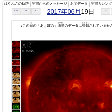
はやぶさの軌跡
宇宙からのメッセージ
お宝データ
宇宙カレンダ
2017年06月
19日
<<<
<<
<
>
ひ
えいせい
とうろく
♪この
日
の「あけぼの」
衛星
のデータは
登録
されていませ