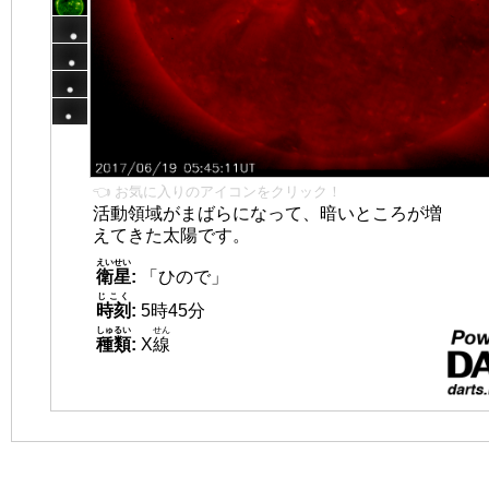
👈 お気に入りのアイコンをクリック！
活動領域がまばらになって、暗いところが増
えてきた太陽です。
えいせい
衛星
:
「ひので」
じこく
時刻
:
5時45分
しゅるい
せん
種類
:
X
線