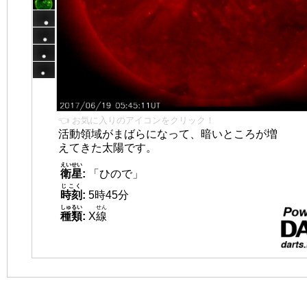
👈 お気に入りのアイコンをクリック！
活動領域がまばらになって、暗いところが増
えてきた太陽です。
えいせい
衛星
:
「ひので」
じこく
時刻
:
5時45分
しゅるい
せん
種類
:
X
線