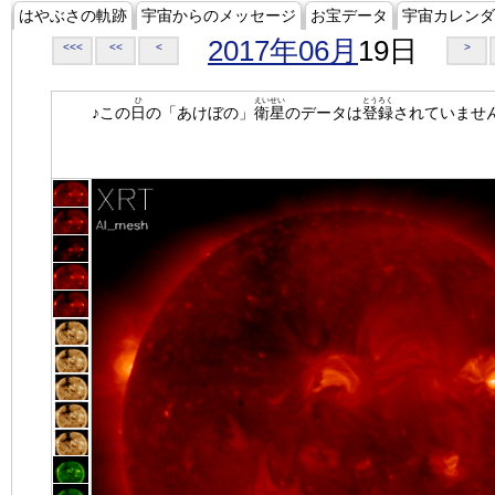
はやぶさの軌跡
宇宙からのメッセージ
お宝データ
宇宙カレンダ
2017年06月
19日
<<<
<<
<
>
ひ
えいせい
とうろく
♪この
日
の「あけぼの」
衛星
のデータは
登録
されていませ