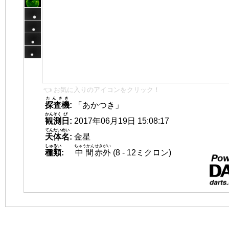
👈 お気に入りのアイコンをクリック！
たんさき
探査機
:
「あかつき」
かんそく
び
観測
日
:
2017年06月19日 15:08:17
てんたいめい
天体名
:
金星
しゅるい
ちゅうかん
せきがい
種類
:
中間
赤外
(8 - 12ミクロン)