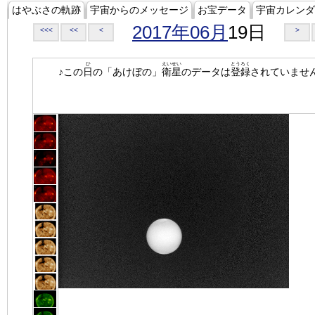
はやぶさの軌跡
宇宙からのメッセージ
お宝データ
宇宙カレンダ
2017年06月
19日
<<<
<<
<
>
ひ
えいせい
とうろく
♪この
日
の「あけぼの」
衛星
のデータは
登録
されていませ