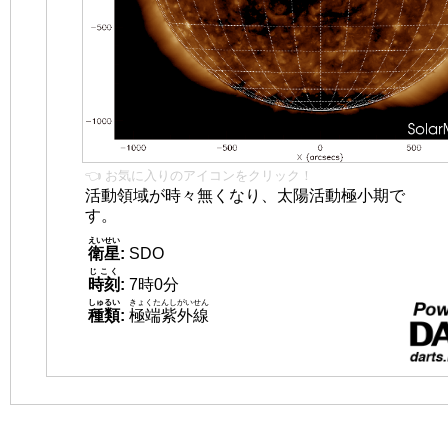
👈 お気に入りのアイコンをクリック！
活動領域が時々無くなり、太陽活動極小期で
す。
えいせい
衛星
:
SDO
じこく
時刻
:
7時0分
しゅるい
きょくたんしがいせん
種類
:
極端紫外線