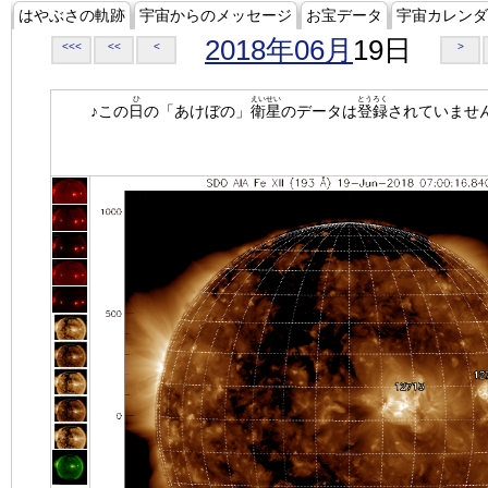
はやぶさの軌跡
宇宙からのメッセージ
お宝データ
宇宙カレンダ
2018年06月
19日
<<<
<<
<
>
ひ
えいせい
とうろく
♪この
日
の「あけぼの」
衛星
のデータは
登録
されていませ