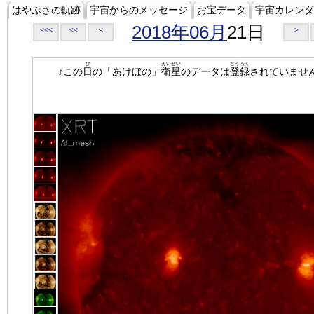
はやぶさの軌跡
宇宙からのメッセージ
お宝データ
宇宙カレンダ
2018年06月
21日
<<<
<<
<
>
ひ
えいせい
とうろく
♪この
日
の「あけぼの」
衛星
のデータは
登録
されていませ