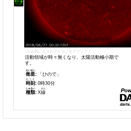
👈 お気に入りのアイコンをクリック！
活動領域が時々無くなり、太陽活動極小期で
す。
えいせい
衛星
:
「ひので」
じこく
時刻
:
0時30分
しゅるい
せん
種類
:
X
線