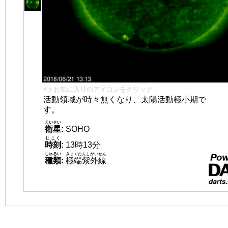
👈 お気に入りのアイコンをクリック！
活動領域が時々無くなり、太陽活動極小期で
す。
えいせい
衛星
:
SOHO
じこく
時刻
:
13時13分
しゅるい
きょくたんしがいせん
種類
:
極端紫外線