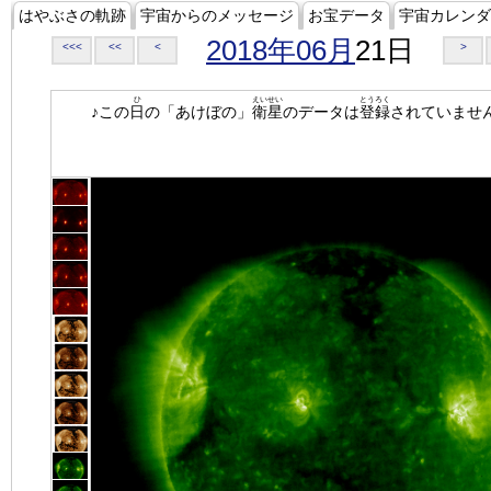
はやぶさの軌跡
宇宙からのメッセージ
お宝データ
宇宙カレンダ
2018年06月
21日
<<<
<<
<
>
ひ
えいせい
とうろく
♪この
日
の「あけぼの」
衛星
のデータは
登録
されていませ