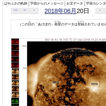
はやぶさの軌跡
宇宙からのメッセージ
お宝データ
宇宙カレンダ
2018年06月
20日
<<<
<<
<
>
ひ
えいせい
とうろく
♪この
日
の「あけぼの」
衛星
のデータは
登録
されていませ