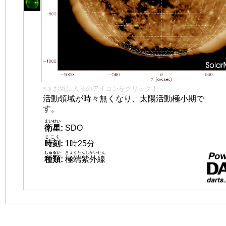
👈 お気に入りのアイコンをクリック！
活動領域が時々無くなり、太陽活動極小期で
す。
えいせい
衛星
:
SDO
じこく
時刻
:
1時25分
しゅるい
きょくたんしがいせん
種類
:
極端紫外線