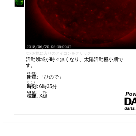
👈 お気に入りのアイコンをクリック！
活動領域が時々無くなり、太陽活動極小期で
す。
えいせい
衛星
:
「ひので」
じこく
時刻
:
6時35分
しゅるい
せん
種類
:
X
線