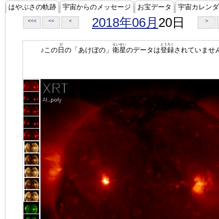
はやぶさの軌跡
宇宙からのメッセージ
お宝データ
宇宙カレンダ
2018年06月
20日
<<<
<<
<
>
ひ
えいせい
とうろく
♪この
日
の「あけぼの」
衛星
のデータは
登録
されていませ