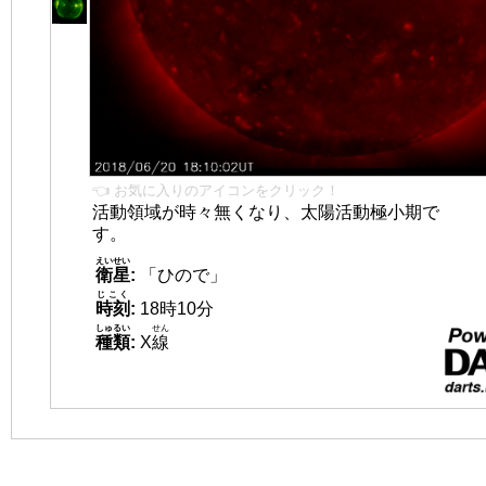
👈 お気に入りのアイコンをクリック！
活動領域が時々無くなり、太陽活動極小期で
す。
えいせい
衛星
:
「ひので」
じこく
時刻
:
18時10分
しゅるい
せん
種類
:
X
線