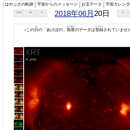
はやぶさの軌跡
宇宙からのメッセージ
お宝データ
宇宙カレンダ
2018年06月
20日
<<<
<<
<
>
ひ
えいせい
とうろく
♪この
日
の「あけぼの」
衛星
のデータは
登録
されていませ