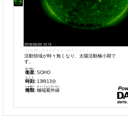
👈 お気に入りのアイコンをクリック！
活動領域が時々無くなり、太陽活動極小期で
す。
えいせい
衛星
:
SOHO
じこく
時刻
:
13時13分
しゅるい
きょくたんしがいせん
種類
:
極端紫外線