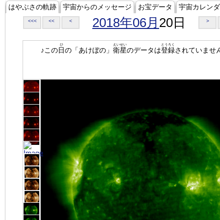
はやぶさの軌跡
宇宙からのメッセージ
お宝データ
宇宙カレンダ
2018年06月
20日
<<<
<<
<
>
ひ
えいせい
とうろく
♪この
日
の「あけぼの」
衛星
のデータは
登録
されていませ